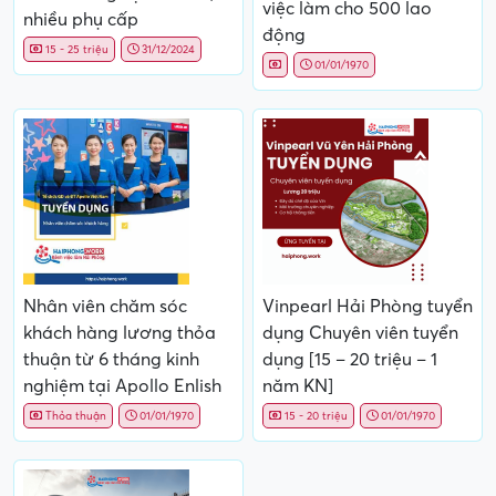
việc làm cho 500 lao
nhiều phụ cấp
động
15 - 25 triệu
31/12/2024
01/01/1970
Nhân viên chăm sóc
Vinpearl Hải Phòng tuyển
khách hàng lương thỏa
dụng Chuyên viên tuyển
thuận từ 6 tháng kinh
dụng [15 – 20 triệu – 1
nghiệm tại Apollo Enlish
năm KN]
Thỏa thuận
01/01/1970
15 - 20 triệu
01/01/1970