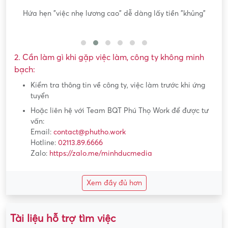
"
Yêu cầu tải app, nạp tiền, làm nhiệm vụ
2. Cần làm gì khi gặp việc làm, công ty không minh
bạch:
Kiểm tra thông tin về công ty, việc làm trước khi ứng
tuyển
Hoặc liên hệ với Team BQT Phú Thọ Work để được tư
vấn:
Email:
contact@phutho.work
Hotline:
02113.89.6666
Zalo:
https://zalo.me/minhducmedia
Xem đầy đủ hơn
Tài liệu hỗ trợ tìm việc