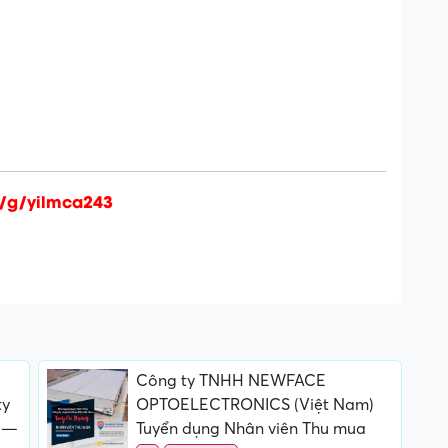
e/g/yilmca243
Công ty TNHH NEWFACE
ty
OPTOELECTRONICS (Việt Nam)
 —
Tuyển dụng Nhân viên Thu mua