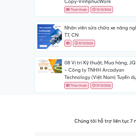
Copy-VinhphucWork
Thoả thuận
15/12/2024
Nhân viên sửa chữa xe nâng ng
T7, CN
31/12/2024
08 Vị trí Kỹ thuật, Mua hàng, J
– Công ty TNHH Arcadyan
Technology (Việt Nam) Tuyển d
Thỏa thuận
31/12/2024
Chúng tôi hỗ trợ liên tục 7