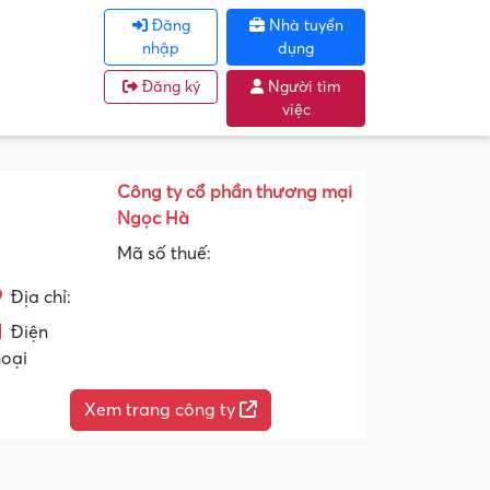
Đăng
Nhà tuyển
nhập
dụng
Đăng ký
Người tìm
việc
Công ty cổ phần thương mại
Ngọc Hà
Mã số thuế:
Địa chỉ:
Điện
hoại
Xem trang công ty