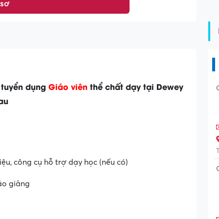
 sơ
tuyển dụng
Giáo viên
thể chất dạy tại Dewey
sau
iệu, công cụ hỗ trợ dạy học (nếu có)
áo giảng