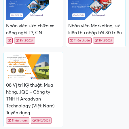
Nhân viên sửa chữa xe
Nhân viên Marketing, sự
nâng nghỉ T7, CN
kiện thu nhập tới 30 triệu
31/12/2024
Thỏa thuận
31/12/2024
08 Vị trí Kỹ thuật, Mua
hàng, JQE – Công ty
TNHH Arcadyan
Technology (Việt Nam)
Tuyển dụng
Thỏa thuận
31/12/2024