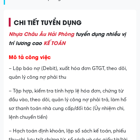
CHI TIẾT TUYỂN DỤNG
Nhựa Châu Âu Hải Phòng
tuyển dụng nhiều vị
trí lương cao
KẾ TOÁN
Mô tả công việc
– Lập báo nợ (Debit), xuất hóa đơn GTGT, theo dõi,
quản lý công nợ phải thu
– Tập hợp, kiểm tra tính hợp lệ hóa đơn, chứng từ
đầu vào, theo dõi, quản lý công nợ phải trả, làm hổ
sơ thanh toán nhà cung cấp/đối tác (Ủy nhiệm chi,
lệnh chuyển tiền)
– Hạch toán định khoản, lập sổ sách kế toán, phiếu
thu-chi, lưu trữ chứng từ, sổ sách và các giấy tờ/tài