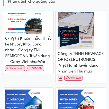
Phần dành cho quảng cáo
07 Vị trí Khuôn mẫu, Thiết
kế khuôn, Kho, Công
nhân – Công ty TNHH
Công ty TNHH NEWFACE
SEMIOPT VN Tuyển dụng
OPTOELECTRONICS
— Copy-VinhphucWork
(Việt Nam) Tuyển dụng
Thoả thuận
15/12/2024
Nhân viên Thu mua
30/11/2024