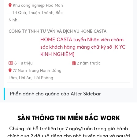
Khu công nghiệp Hòa Mãn
– Trí Quả, Thuận Thành, Bắc
Ninh.
CÔNG TY TNHH TƯ VẤN VÀ DỊCH VỤ HOME CASTA
HOME CASTA tuyển Nhân viên chăm
sóc khách hàng mảng chữ ký số [K YC
KINH NGHIỆM]
6 - 8 triệu
2 năm trước
77 Nam Trung Hành Đằng
Lâm, Hải An, Hải Phòng
Phần dành cho quảng cáo After Sidebar
SÀN THÔNG TIN MIỀN BẮC WORK
Chúng tôi hỗ trợ liên tục 7 ngày/tuần trong giờ hành
chính qua 2 đầu số riêng cho nhà tuyển dụng và người