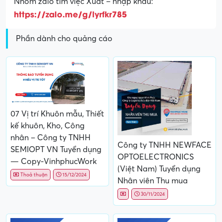
Nhóm zalo tìm việc Xuất – nhập khẩu:
https://zalo.me/g/lyrfkr785
Phần dành cho quảng cáo
07 Vị trí Khuôn mẫu, Thiết
kế khuôn, Kho, Công
nhân – Công ty TNHH
Công ty TNHH NEWFACE
SEMIOPT VN Tuyển dụng
OPTOELECTRONICS
— Copy-VinhphucWork
(Việt Nam) Tuyển dụng
Thoả thuận
15/12/2024
Nhân viên Thu mua
30/11/2024