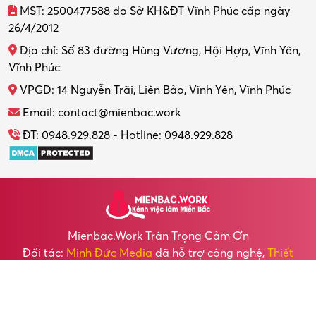
MST: 2500477588 do Sở KH&ĐT Vĩnh Phúc cấp ngày
26/4/2012
Địa chỉ: Số 83 đường Hùng Vương, Hội Hợp, Vĩnh Yên,
Vĩnh Phúc
VPGD: 14 Nguyễn Trãi, Liên Bảo, Vĩnh Yên, Vĩnh Phúc
Email: contact@mienbac.work
ĐT: 0948.929.828 - Hotline: 0948.929.828
Mienbac.work Trân Trọng Cảm Ơn
Đối tác:
Minh Đức Media
đã hỗ trợ công nghệ,
Thiết
kế Website
cho chúng tôi.