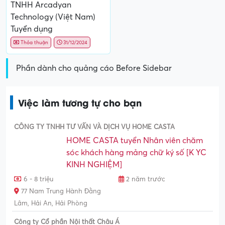
TNHH Arcadyan
Technology (Việt Nam)
Tuyển dụng
Thỏa thuận
31/12/2024
Phần dành cho quảng cáo Before Sidebar
Việc làm tương tự cho bạn
CÔNG TY TNHH TƯ VẤN VÀ DỊCH VỤ HOME CASTA
HOME CASTA tuyển Nhân viên chăm
sóc khách hàng mảng chữ ký số [K YC
KINH NGHIỆM]
6 - 8 triệu
2 năm trước
77 Nam Trung Hành Đằng
Lâm, Hải An, Hải Phòng
Công ty Cổ phần Nội thất Châu Á