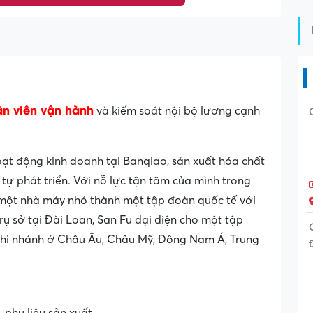
n viên vận hành
và kiếm soát nội bộ lương cạnh
ạt động kinh doanh tại Banqiao, sản xuất hóa chất
tự phát triển. Với nỗ lực tận tâm của mình trong
ừ một nhà máy nhỏ thành một tập đoàn quốc tế với
ụ sở tại Đài Loan, San Fu đại diện cho một tập
chi nhánh ở Châu Âu, Châu Mỹ, Đông Nam Á, Trung