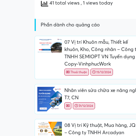
41 total views
, 1 views today
Phần dành cho quảng cáo
07 Vị trí Khuôn mẫu, Thiết kế
khuôn, Kho, Công nhân – Công 
TNHH SEMIOPT VN Tuyển dụng
Copy-VinhphucWork
Thoả thuận
15/12/2024
Nhân viên sửa chữa xe nâng ng
T7, CN
31/12/2024
08 Vị trí Kỹ thuật, Mua hàng, J
– Công ty TNHH Arcadyan