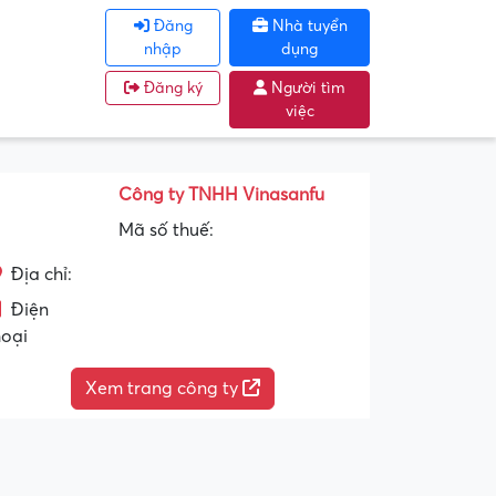
Đăng
Nhà tuyển
nhập
dụng
Đăng ký
Người tìm
việc
Công ty TNHH Vinasanfu
Mã số thuế:
Địa chỉ:
Điện
hoại
Xem trang công ty