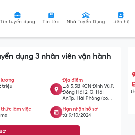
Tin tuyển dụng
Tin tức
Nhà Tuyển Dụng
Liên hệ
yển dụng 3 nhân viên vận hành
 lương
Địa điểm
2 triệu
L.ô 5.5B KCN Đình Vũ,P.
t
Đông Hải 2, Q. Hải
An,Tp. Hải Phòng (có...
 thức làm việc
Hạn nhận hồ sơ
time
từ 9/10/2024
 sơ