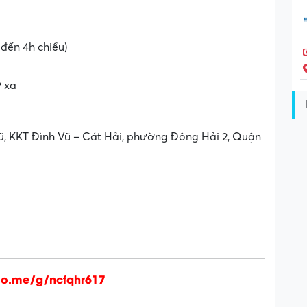
 đến 4h chiều)
ở xa
ũ, KKT Đình Vũ – Cát Hải, phường Đông Hải 2, Quận
alo.me/g/ncfqhr617