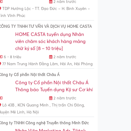
2 năm trước
TDP Hưởng Lộc - TT. Đạo Đức – H. Bình Xuyên –
Tỉnh Vĩnh Phúc
CÔNG TY TNHH TƯ VẤN VÀ DỊCH VỤ HOME CASTA
HOME CASTA tuyển dụng Nhân
viên chăm sóc khách hàng mảng
chữ ký số [8 – 10 triệu]
6 - 8 triệu
2 năm trước
77 Nam Trung Hành Đằng Lâm, Hải An, Hải Phòng
Công ty Cổ phần Nội thất Châu Á
Công ty Cổ phần Nội thất Châu Á
Thông báo Tuyển dụng Kỹ sư Cơ khí
2 năm trước
Lô 43B , KCN Quang Minh , Thị trấn Chi Đông,
Huyện Mê Linh, Hà Nội
Công ty TNHH Công nghệ Truyền thông Minh Đức