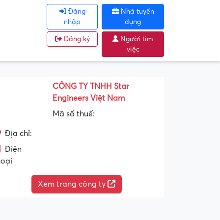
Đăng
Nhà tuyển
nhập
dụng
Đăng ký
Người tìm
việc
CÔNG TY TNHH Star
Engineers Việt Nam
Mã số thuế:
Địa chỉ:
Điện
hoại
Xem trang công ty