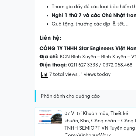
Tham gia đầy đủ các loại bảo hiểm t
Nghỉ 1 thứ 7 và các Chủ Nhật tro
Quà tặng, thưởng các dịp lễ, tết…
Liên hệ:
CÔNG TY TNHH Star Engineers Việt N
Địa chỉ:
KCN Bình Xuyên – Bình Xuyên – V
Điện thoại:
0211 627 3333 / 0372.068.468
7 total views
, 1 views today
Phần dành cho quảng cáo
07 Vị trí Khuôn mẫu, Thiết kế
khuôn, Kho, Công nhân – Công 
TNHH SEMIOPT VN Tuyển dụng
Copy-VinhphucWork