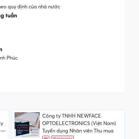
heo quy định của nhà nước
ng tuần
am
ĩnh Phúc
Công ty TNHH NEWFACE
ty
OPTOELECTRONICS (Việt Nam)
 —
Tuyển dụng Nhân viên Thu mua