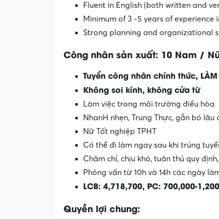
Fluent in English (both written and ve
Minimum of 3 -5 years of experience i
Strong planning and organizational skil
Công nhân sản xuất: 10 Nam / N
Tuyển công nhân chính thức, LÀ
Không soi kính, không cửa từ
Làm việc trong môi trường điều hòa
NhanH nhẹn, Trung Thực, gắn bó lâu 
Nữ Tốt nghiệp TPHT
Có thể đi làm ngay sau khi trúng tuyể
Chăm chỉ, chịu khó, tuân thủ quy định
Phỏng vấn từ 10h và 14h các ngày làm
LCB: 4,718,700, PC: 700,000-1,20
Quyền lợi chung: