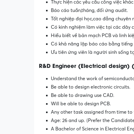
Thực hiện các yêu cầu công việc khác
Báo cáo tuần,tháng, đối ứng audit.
Tốt nghiệp đại học,cao đẳng chuyên n
Có kinh nghiệm làm việc tại các dây
Hiểu biết về bản mạch PCB và linh kiệ
Có khả năng lập báo cáo bằng tiếng a
Ưu tiên ứng viên là người sinh sống t
R&D Engineer (Electrical design) 
Understand the work of semiconducto
Be able to design electronic circuits.
Be able to drawing use CAD.
Will be able to design PCB.
Any other task assigned from time to 
Age: 26 and up. (Prefer the Candidate
A Bachelor of Science in Electrical En