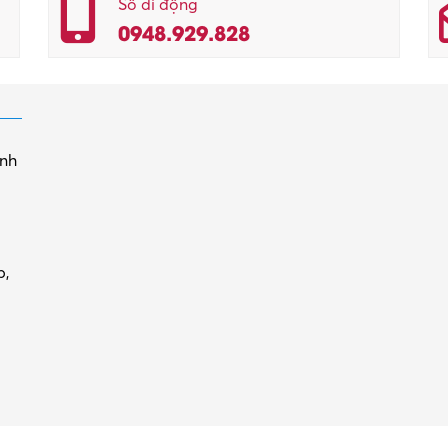
Số di động
0948.929.828
inh
p,