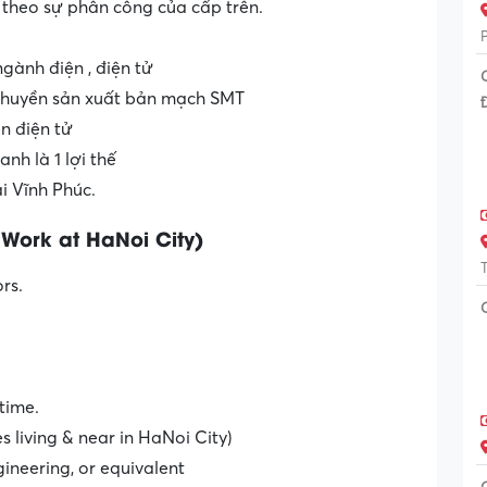
 theo sự phân công của cấp trên.
gành điện , điện tử
 chuyền sản xuất bản mạch SMT
n điện tử
nh là 1 lợi thế
ại Vĩnh Phúc.
(Work at HaNoi City)
rs.
time.
s living & near in HaNoi City)
gineering, or equivalent