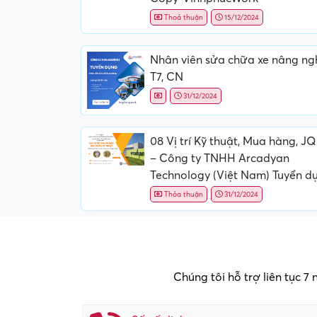
Thoả thuận
15/12/2024
Nhân viên sửa chữa xe nâng ng
T7, CN
31/12/2024
08 Vị trí Kỹ thuật, Mua hàng, J
– Công ty TNHH Arcadyan
Technology (Việt Nam) Tuyển d
Thỏa thuận
31/12/2024
Chúng tôi hỗ trợ liên tục 7