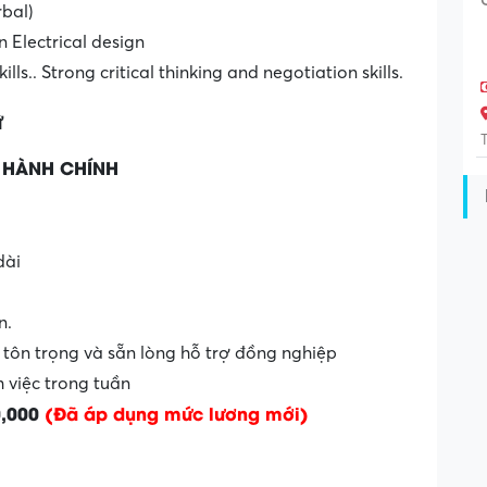
rbal)
n Electrical design
ls.. Strong critical thinking and negotiation skills.
ữ
M HÀNH CHÍNH
dài
n.
, tôn trọng và sẵn lòng hỗ trợ đồng nghiệp
 việc trong tuần
0,000
(Đã áp dụng mức lương mới)