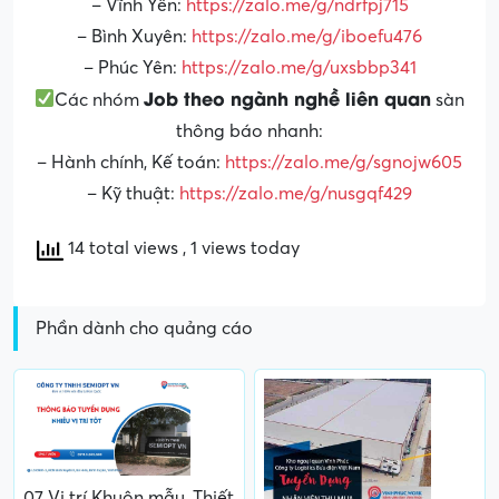
– Vĩnh Yên:
https://zalo.me/g/ndrfpj715
– Bình Xuyên:
https://zalo.me/g/iboefu476
– Phúc Yên:
https://zalo.me/g/uxsbbp341
Job theo ngành nghề liên quan
Các nhóm
sàn
thông báo nhanh:
– Hành chính, Kế toán:
https://zalo.me/g/sgnojw605
– Kỹ thuật:
https://zalo.me/g/nusgqf429
14 total views
, 1 views today
Phần dành cho quảng cáo
07 Vị trí Khuôn mẫu, Thiết