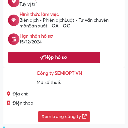
Tuỳ vị trí
Hình thức làm việc
Biên dịch - Phiên dịchLuật - Tư vấn chuyên
mônSản xuất - QA - QC
Hạn nhận hồ sơ
15/12/2024
Nộp hồ sơ
Công ty SEMIOPT VN
Mã số thuế:
Địa chỉ:
Điện thoại
Xem trang công ty