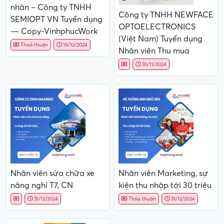
nhân – Công ty TNHH
Công ty TNHH NEWFACE
SEMIOPT VN Tuyển dụng
OPTOELECTRONICS
— Copy-VinhphucWork
(Việt Nam) Tuyển dụng
Thoả thuận
15/12/2024
Nhân viên Thu mua
30/11/2024
Nhân viên sửa chữa xe
Nhân viên Marketing, sự
nâng nghỉ T7, CN
kiện thu nhập tới 30 triệu
31/12/2024
Thỏa thuận
31/12/2024