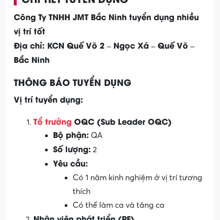
Công Ty TNHH JMT Bắc Ninh tuyển dụng nhiều
vị trí tốt
Địa chỉ: KCN Quế Võ 2 – Ngọc Xá – Quế Võ –
Bắc Ninh
THÔNG BÁO TUYỂN DỤNG
Vị trí tuyển dụng:
Tổ trưởng
OQC (Sub Leader OQC)
Bộ phận:
QA
Số lượng:
2
Yêu cầu:
Có 1 năm kinh nghiệm ở vị trí tương
thích
Có thể làm ca và tăng ca
Nhân viên phát triển (PE)