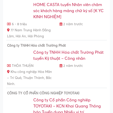
HOME CASTA tuyển Nhân viên chăm
sóc khách hàng mảng chữ ký số [K YC
KINH NGHIỆM]
6 - 8 triệu
2 năm trước
77 Nam Trung Hành Đằng
Lâm, Hải An, Hải Phòng
Công ty TNHH Hóa chất Trường Phát
Công ty TNHH Hóa chất Trường Phát
tuyển Kỹ thuật – Công nhân
THỎA THUẬN
2 năm trước
Khu công nghiệp Hòa Mãn
– Trí Quả, Thuận Thành, Bắc
Ninh.
CÔNG TY CỔ PHẦN CÔNG NGHIỆP TOYOTAKI
Công ty Cổ phần Công nghiêp
TOYOTAKI – KCN Khai Quang Thông
báo Tuyển dụng Nhiều vị trí