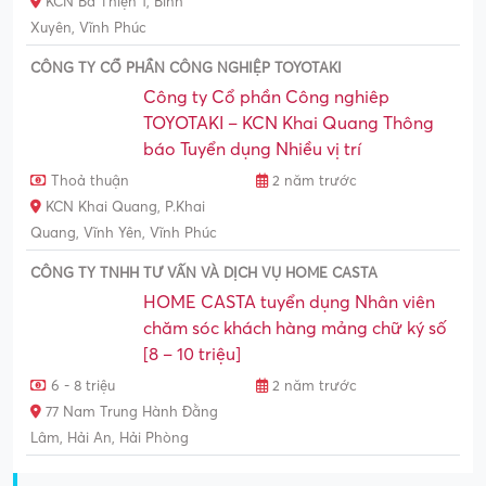
KCN Bá Thiện 1, Bình
Xuyên, Vĩnh Phúc
CÔNG TY CỔ PHẦN CÔNG NGHIỆP TOYOTAKI
Công ty Cổ phần Công nghiêp
TOYOTAKI – KCN Khai Quang Thông
báo Tuyển dụng Nhiều vị trí
Thoả thuận
2 năm trước
KCN Khai Quang, P.Khai
Quang, Vĩnh Yên, Vĩnh Phúc
CÔNG TY TNHH TƯ VẤN VÀ DỊCH VỤ HOME CASTA
HOME CASTA tuyển dụng Nhân viên
chăm sóc khách hàng mảng chữ ký số
[8 – 10 triệu]
6 - 8 triệu
2 năm trước
77 Nam Trung Hành Đằng
Lâm, Hải An, Hải Phòng