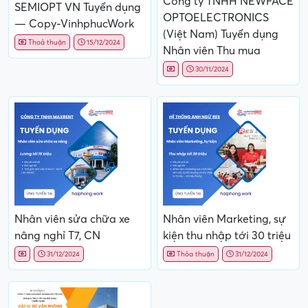
Công ty TNHH NEWFACE
SEMIOPT VN Tuyển dụng
OPTOELECTRONICS
— Copy-VinhphucWork
(Việt Nam) Tuyển dụng
Thoả thuận
15/12/2024
Nhân viên Thu mua
30/11/2024
Nhân viên sửa chữa xe
Nhân viên Marketing, sự
nâng nghỉ T7, CN
kiện thu nhập tới 30 triệu
31/12/2024
Thỏa thuận
31/12/2024