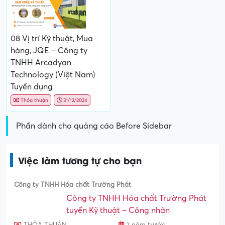
08 Vị trí Kỹ thuật, Mua
hàng, JQE – Công ty
TNHH Arcadyan
Technology (Việt Nam)
Tuyển dụng
Thỏa thuận
31/12/2024
Phần dành cho quảng cáo Before Sidebar
Việc làm tương tự cho bạn
Công ty TNHH Hóa chất Trường Phát
Công ty TNHH Hóa chất Trường Phát
tuyển Kỹ thuật – Công nhân
THỎA THUẬN
2 năm trước