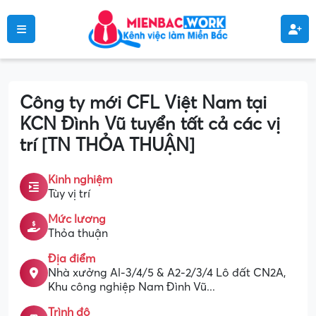
Công ty mới CFL Việt Nam tại
KCN Đình Vũ tuyển tất cả các vị
trí [TN THỎA THUẬN]
Kinh nghiệm
Tùy vị trí
Mức lương
Thỏa thuận
Địa điểm
Nhà xưởng Al-3/4/5 & A2-2/3/4 Lô đất CN2A,
Khu công nghiệp Nam Đình Vũ...
Trình độ