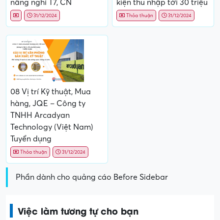
nâng nghỉ T7, CN
kiện thu nhập tới 30 triệu
31/12/2024
Thỏa thuận
31/12/2024
08 Vị trí Kỹ thuật, Mua
hàng, JQE – Công ty
TNHH Arcadyan
Technology (Việt Nam)
Tuyển dụng
Thỏa thuận
31/12/2024
Phần dành cho quảng cáo Before Sidebar
Việc làm tương tự cho bạn