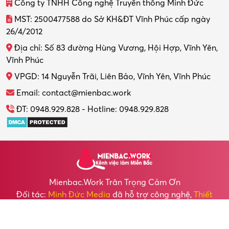
Công ty TNHH Công nghệ Truyền thông Minh Đức
MST: 2500477588 do Sở KH&ĐT Vĩnh Phúc cấp ngày
26/4/2012
Địa chỉ: Số 83 đường Hùng Vương, Hội Hợp, Vĩnh Yên,
Vĩnh Phúc
VPGD: 14 Nguyễn Trãi, Liên Bảo, Vĩnh Yên, Vĩnh Phúc
Email: contact@mienbac.work
ĐT: 0948.929.828 - Hotline: 0948.929.828
Mienbac.work Trân Trọng Cảm Ơn
Đối tác:
Minh Đức Media
đã hỗ trợ công nghệ,
Thiết
kế Website
cho chúng tôi.