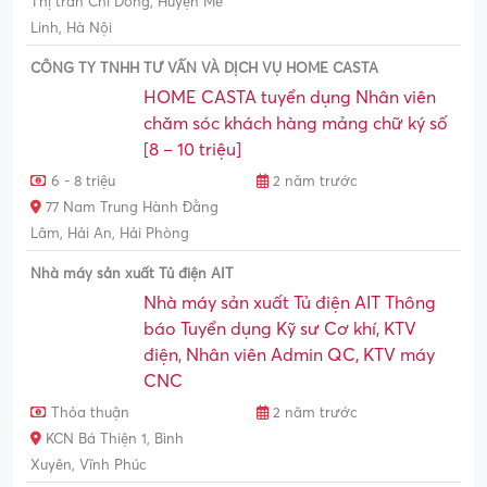
Thị trấn Chi Đông, Huyện Mê
Linh, Hà Nội
CÔNG TY TNHH TƯ VẤN VÀ DỊCH VỤ HOME CASTA
HOME CASTA tuyển dụng Nhân viên
chăm sóc khách hàng mảng chữ ký số
[8 – 10 triệu]
6 - 8 triệu
2 năm trước
77 Nam Trung Hành Đằng
Lâm, Hải An, Hải Phòng
Nhà máy sản xuất Tủ điện AIT
Nhà máy sản xuất Tủ điện AIT Thông
báo Tuyển dụng Kỹ sư Cơ khí, KTV
điện, Nhân viên Admin QC, KTV máy
CNC
Thỏa thuận
2 năm trước
KCN Bá Thiện 1, Bình
Xuyên, Vĩnh Phúc