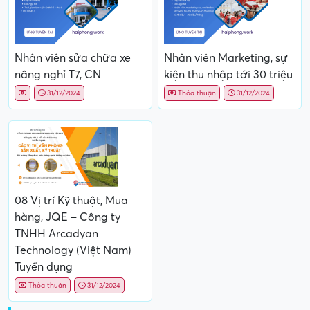
Nhân viên sửa chữa xe
Nhân viên Marketing, sự
nâng nghỉ T7, CN
kiện thu nhập tới 30 triệu
31/12/2024
Thỏa thuận
31/12/2024
08 Vị trí Kỹ thuật, Mua
hàng, JQE – Công ty
TNHH Arcadyan
Technology (Việt Nam)
Tuyển dụng
Thỏa thuận
31/12/2024