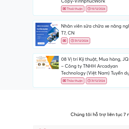
Copy-VinhphucWork
Thoả thuận
15/12/2024
Nhân viên sửa chữa xe nâng ng
T7, CN
31/12/2024
08 Vị trí Kỹ thuật, Mua hàng, J
– Công ty TNHH Arcadyan
Technology (Việt Nam) Tuyển d
Thỏa thuận
31/12/2024
Chúng tôi hỗ trợ liên tục 7