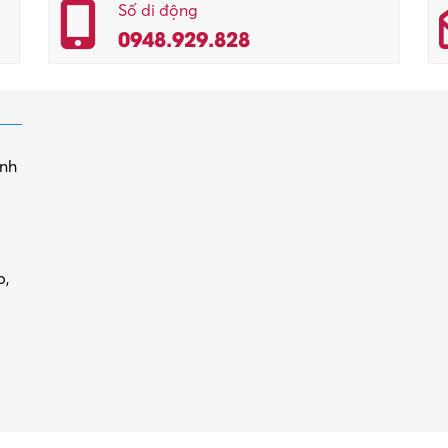
Số di động
0948.929.828
inh
p,