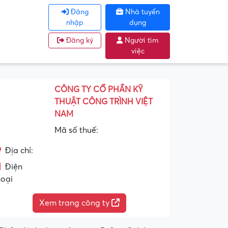
Đăng
Nhà tuyển
nhập
dụng
Đăng ký
Người tìm
việc
CÔNG TY CỔ PHẦN KỸ
THUẬT CÔNG TRÌNH VIỆT
NAM
Mã số thuế:
Địa chỉ:
Điện
hoại
Xem trang công ty