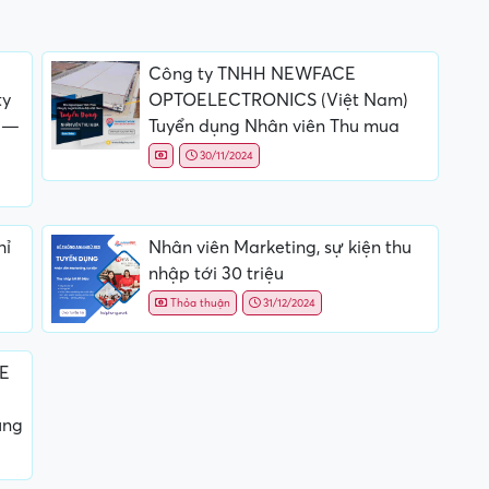
Công ty TNHH NEWFACE
ty
OPTOELECTRONICS (Việt Nam)
 —
Tuyển dụng Nhân viên Thu mua
30/11/2024
hỉ
Nhân viên Marketing, sự kiện thu
nhập tới 30 triệu
Thỏa thuận
31/12/2024
QE
ụng