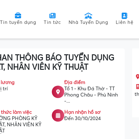
Tin tuyển dụng
Tin tức
Nhà Tuyển Dụng
Liên hệ
PHAN THÔNG BÁO TUYỂN DỤNG
, NHÂN VIÊN KỸ THUẬT
 lương
Địa điểm
ị trí
Tổ 1 - Khu Đá Thờ - TT
t
Phong Châu - Phù Ninh
-...
 thức làm việc
Hạn nhận hồ sơ
ỞNG PHÒNG KỸ
Đến 30/10/2024
ẬT, NHÂN VIÊN KỸ
ẬT