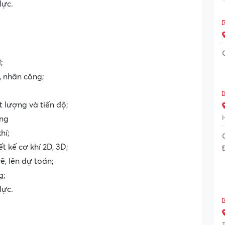
lực.
;
, nhân công;
 lượng và tiến độ;
àng
hí;
 kế cơ khí 2D, 3D;
ẽ, lên dự toán;
g;
lực.