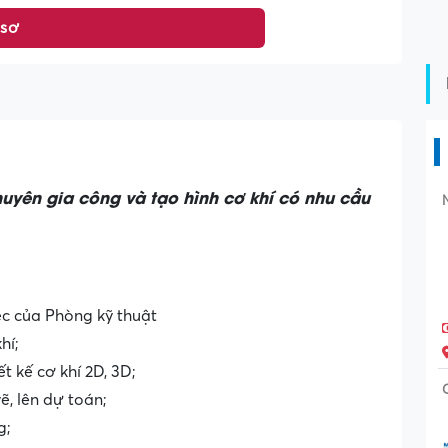
 sơ
uyên gia công và tạo hình cơ khí có nhu cầu
ệc của Phòng kỹ thuật
hí;
 kế cơ khí 2D, 3D;
ẽ, lên dự toán;
g;