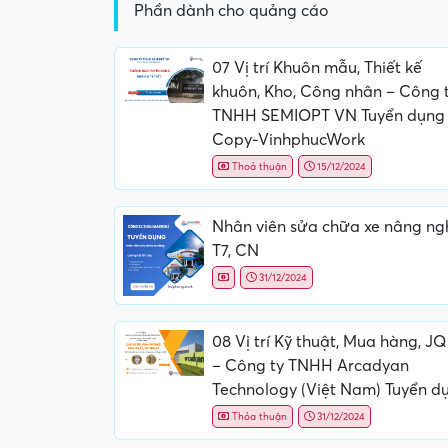
Phần dành cho quảng cáo
07 Vị trí Khuôn mẫu, Thiết kế
khuôn, Kho, Công nhân – Công 
TNHH SEMIOPT VN Tuyển dụng
Copy-VinhphucWork
Thoả thuận
15/12/2024
Nhân viên sửa chữa xe nâng ng
T7, CN
31/12/2024
08 Vị trí Kỹ thuật, Mua hàng, J
– Công ty TNHH Arcadyan
Technology (Việt Nam) Tuyển d
Thỏa thuận
31/12/2024