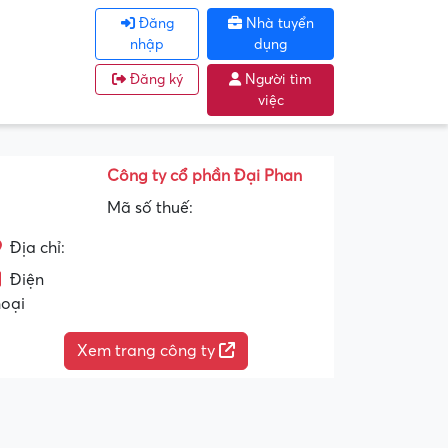
Đăng
Nhà tuyển
nhập
dụng
Đăng ký
Người tìm
việc
Công ty cổ phần Đại Phan
Mã số thuế:
Địa chỉ:
Điện
hoại
Xem trang công ty