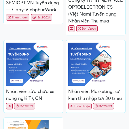
Công ty TNHH NEWFACE
SEMIOPT VN Tuyển dụng
OPTOELECTRONICS
— Copy-VinhphucWork
(Việt Nam) Tuyển dụng
Thoả thuận
15/12/2024
Nhân viên Thu mua
30/11/2024
Nhân viên sửa chữa xe
Nhân viên Marketing, sự
nâng nghỉ T7, CN
kiện thu nhập tới 30 triệu
31/12/2024
Thỏa thuận
31/12/2024