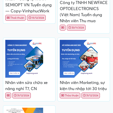
Công ty TNHH NEWFACE
SEMIOPT VN Tuyển dụng
OPTOELECTRONICS
— Copy-VinhphucWork
(Việt Nam) Tuyển dụng
Thoả thuận
15/12/2024
Nhân viên Thu mua
30/11/2024
Nhân viên sửa chữa xe
Nhân viên Marketing, sự
nâng nghỉ T7, CN
kiện thu nhập tới 30 triệu
31/12/2024
Thỏa thuận
31/12/2024