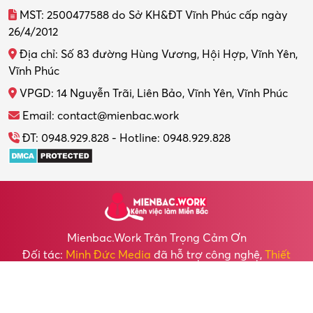
MST: 2500477588 do Sở KH&ĐT Vĩnh Phúc cấp ngày
26/4/2012
Địa chỉ: Số 83 đường Hùng Vương, Hội Hợp, Vĩnh Yên,
Vĩnh Phúc
VPGD: 14 Nguyễn Trãi, Liên Bảo, Vĩnh Yên, Vĩnh Phúc
Email: contact@mienbac.work
ĐT: 0948.929.828 - Hotline: 0948.929.828
Mienbac.work Trân Trọng Cảm Ơn
Đối tác:
Minh Đức Media
đã hỗ trợ công nghệ,
Thiết
kế Website
cho chúng tôi.