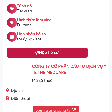
Trình độ
Tùy vị trí
Hình thức làm việc
Fulltime
Hạn nhận hồ sơ
tới 6/12/2024
Nộp hồ sơ
CÔNG TY CỔ PHẦN ĐẦU TƯ DỊCH VỤ Y
TẾ THE MEDCARE
Mã số thuế:
Địa chỉ:
Điện thoại
Xem trang công ty