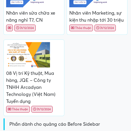
Nhân viên sửa chữa xe
Nhân viên Marketing, sự
nâng nghỉ T7, CN
kiện thu nhập tới 30 triệu
31/12/2024
Thỏa thuận
31/12/2024
08 Vị trí Kỹ thuật, Mua
hàng, JQE – Công ty
TNHH Arcadyan
Technology (Việt Nam)
Tuyển dụng
Thỏa thuận
31/12/2024
Phần dành cho quảng cáo Before Sidebar