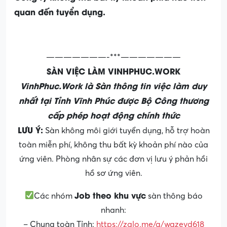
quan đến tuyển dụng.
———————-***———————
SÀN VIỆC LÀM VINHPHUC.WORK
VinhPhuc.Work là Sàn thông tin việc làm duy
nhất tại Tỉnh Vĩnh Phúc được Bộ Công thương
cấp phép hoạt động chính thức
LƯU Ý:
Sàn không môi giới tuyển dụng, hỗ trợ hoàn
toàn miễn phí, không thu bất kỳ khoản phí nào của
ứng viên. Phòng nhân sự các đơn vị lưu ý phản hồi
hồ sơ ứng viên.
Job theo khu vực
Các nhóm
sàn thông báo
nhanh:
– Chung toàn Tỉnh:
https://zalo.me/g/wazevd618