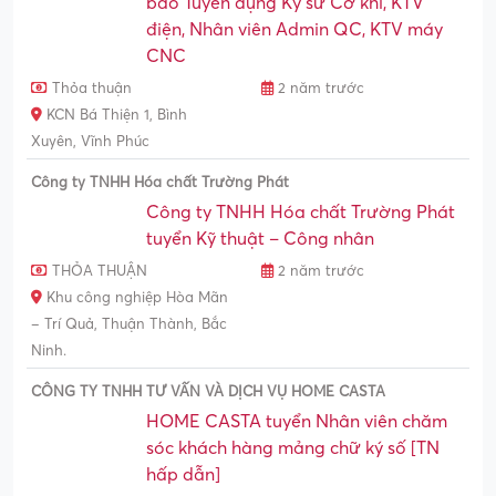
báo Tuyển dụng Kỹ sư Cơ khí, KTV
điện, Nhân viên Admin QC, KTV máy
CNC
Thỏa thuận
2 năm trước
KCN Bá Thiện 1, Bình
Xuyên, Vĩnh Phúc
Công ty TNHH Hóa chất Trường Phát
Công ty TNHH Hóa chất Trường Phát
tuyển Kỹ thuật – Công nhân
THỎA THUẬN
2 năm trước
Khu công nghiệp Hòa Mãn
– Trí Quả, Thuận Thành, Bắc
Ninh.
CÔNG TY TNHH TƯ VẤN VÀ DỊCH VỤ HOME CASTA
HOME CASTA tuyển Nhân viên chăm
sóc khách hàng mảng chữ ký số [TN
hấp dẫn]