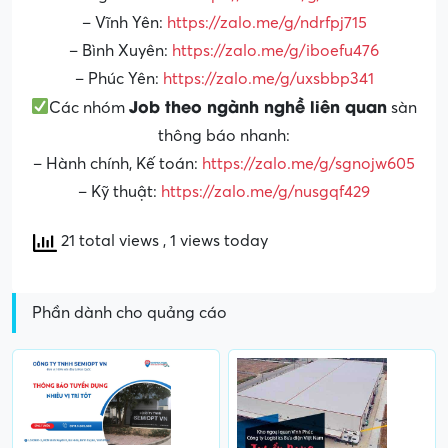
– Vĩnh Yên:
https://zalo.me/g/ndrfpj715
– Bình Xuyên:
https://zalo.me/g/iboefu476
– Phúc Yên:
https://zalo.me/g/uxsbbp341
Job theo ngành nghề liên quan
Các nhóm
sàn
thông báo nhanh:
– Hành chính, Kế toán:
https://zalo.me/g/sgnojw605
– Kỹ thuật:
https://zalo.me/g/nusgqf429
21 total views
, 1 views today
Phần dành cho quảng cáo