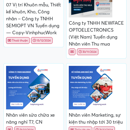
07 Vị trí Khuôn mẫu, Thiết
kế khuôn, Kho, Công
nhân – Công ty TNHH
Công ty TNHH NEWFACE
SEMIOPT VN Tuyển dụng
OPTOELECTRONICS
— Copy-VinhphucWork
(Việt Nam) Tuyển dụng
Thoả thuận
15/12/2024
Nhân viên Thu mua
30/11/2024
Nhân viên sửa chữa xe
Nhân viên Marketing, sự
nâng nghỉ T7, CN
kiện thu nhập tới 30 triệu
31/12/2024
Thỏa thuận
31/12/2024