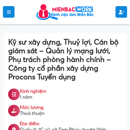
Kỹ sư xây dựng, Thuỷ lợi, Cán bộ
giám sát – Quản lý mạng lưới,
Phụ trách phòng hành chính –
Công ty cổ phần xây dựng
Procons Tuyển dụng
Kinh nghiệm
1 năm
Mức lương
Thoả thuận
Địa điểm
Quốc lộ 2C cũ, xã Tam Phúc- huyện Vĩnh