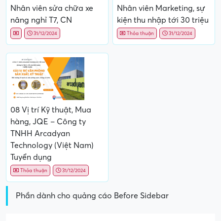
Nhân viên sửa chữa xe
Nhân viên Marketing, sự
nâng nghỉ T7, CN
kiện thu nhập tới 30 triệu
31/12/2024
Thỏa thuận
31/12/2024
08 Vị trí Kỹ thuật, Mua
hàng, JQE – Công ty
TNHH Arcadyan
Technology (Việt Nam)
Tuyển dụng
Thỏa thuận
31/12/2024
Phần dành cho quảng cáo Before Sidebar