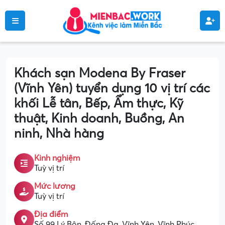
Khách sạn Modena By Fraser
(Vĩnh Yên) tuyển dụng 10 vị trí các
khối Lễ tân, Bếp, Ẩm thực, Kỹ
thuật, Kinh doanh, Buồng, An
ninh, Nhà hàng
Kinh nghiệm
Tuỳ vị trí
Mức lương
Tuỳ vị trí
Địa điểm
Số 99 Lý Bôn, Đống Đa, Vĩnh Yên, Vĩnh Phúc