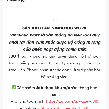
———————-***———————
SÀN VIỆC LÀM VINHPHUC.WORK
VinhPhuc.Work là Sàn thông tin việc làm duy
nhất tại Tỉnh Vĩnh Phúc được Bộ Công thương
cấp phép hoạt động chính thức
LƯU Ý:
Sàn không môi giới tuyển dụng, hỗ trợ hoàn
toàn miễn phí, không thu bất kỳ khoản phí nào của
ứng viên. Phòng nhân sự các đơn vị lưu ý phản hồi
hồ sơ ứng viên.
Job theo khu vực
Các nhóm
sàn thông báo
nhanh:
– Chung toàn Tỉnh:
https://zalo.me/g/wazevd618
– Vĩnh Yên:
https://zalo.me/g/ndrfpj715