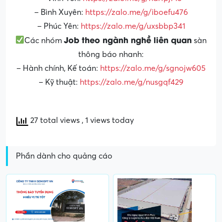
– Bình Xuyên:
https://zalo.me/g/iboefu476
– Phúc Yên:
https://zalo.me/g/uxsbbp341
Job theo ngành nghề liên quan
Các nhóm
sàn
thông báo nhanh:
– Hành chính, Kế toán:
https://zalo.me/g/sgnojw605
– Kỹ thuật:
https://zalo.me/g/nusgqf429
27 total views
, 1 views today
Phần dành cho quảng cáo