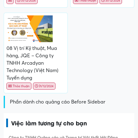
31/12/2024
Thỏa thuận
31/12/2024
08 Vị trí Kỹ thuật, Mua
hàng, JQE – Công ty
TNHH Arcadyan
Technology (Việt Nam)
Tuyển dụng
Thỏa thuận
31/12/2024
Phần dành cho quảng cáo Before Sidebar
Việc làm tương tự cho bạn
Công ty TNHH Quảng cáo và Trang trí Nội thất Hải Đăng