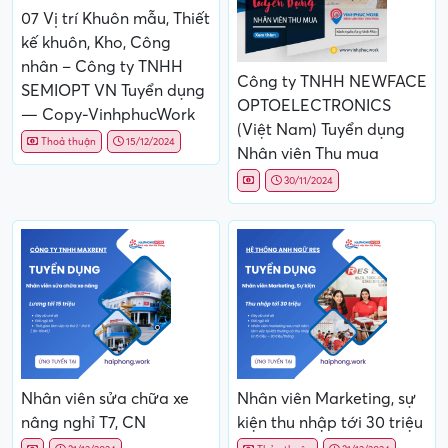
07 Vị trí Khuôn mẫu, Thiết
kế khuôn, Kho, Công
nhân – Công ty TNHH
Công ty TNHH NEWFACE
SEMIOPT VN Tuyển dụng
OPTOELECTRONICS
— Copy-VinhphucWork
(Việt Nam) Tuyển dụng
Thoả thuận
15/12/2024
Nhân viên Thu mua
30/11/2024
Nhân viên sửa chữa xe
Nhân viên Marketing, sự
nâng nghỉ T7, CN
kiện thu nhập tới 30 triệu