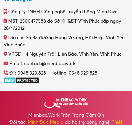
Công ty TNHH Công nghệ Truyền thông Minh Đức
MST: 2500477588 do Sở KH&ĐT Vĩnh Phúc cấp ngày
26/4/2012
Địa chỉ: Số 83 đường Hùng Vương, Hội Hợp, Vĩnh Yên,
Vĩnh Phúc
VPGD: 14 Nguyễn Trãi, Liên Bảo, Vĩnh Yên, Vĩnh Phúc
Email: contact@mienbac.work
ĐT: 0948.929.828 - Hotline: 0948.929.828
Mienbac.work Trân Trọng Cảm Ơn
Đối tác:
Minh Đức Media
đã hỗ trợ công nghệ,
Thiết
kế Website
cho chúng tôi.