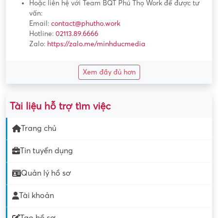
Hoặc liên hệ với Team BQT Phú Thọ Work để được tư
vấn:
Email:
contact@phutho.work
Hotline:
02113.89.6666
Zalo:
https://zalo.me/minhducmedia
Xem đầy đủ hơn
Tài liệu hỗ trợ tìm việc
Trang chủ
Tin tuyển dụng
Quản lý hồ sơ
Tài khoản