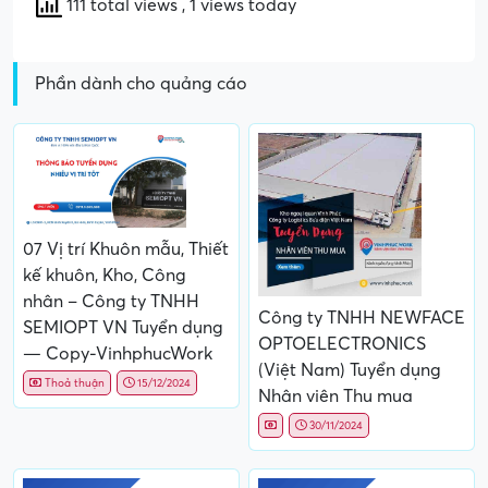
111 total views
, 1 views today
Phần dành cho quảng cáo
07 Vị trí Khuôn mẫu, Thiết
kế khuôn, Kho, Công
nhân – Công ty TNHH
Công ty TNHH NEWFACE
SEMIOPT VN Tuyển dụng
OPTOELECTRONICS
— Copy-VinhphucWork
(Việt Nam) Tuyển dụng
Thoả thuận
15/12/2024
Nhân viên Thu mua
30/11/2024