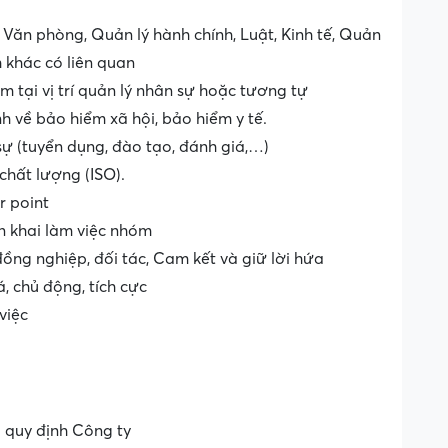
 Văn phòng, Quản lý hành chính, Luật, Kinh tế, Quản
 khác có liên quan
m tại vị trí quản lý nhân sự hoặc tương tự
nh về bảo hiểm xã hội, bảo hiểm y tế.
ự (tuyển dụng, đào tạo, đánh giá,…)
chất lượng (ISO).
r point
ển khai làm việc nhóm
 đồng nghiệp, đối tác, Cam kết và giữ lời hứa
á, chủ động, tích cực
việc
 quy định Công ty