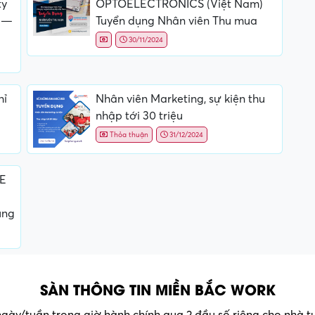
ty
OPTOELECTRONICS (Việt Nam)
 —
Tuyển dụng Nhân viên Thu mua
30/11/2024
hỉ
Nhân viên Marketing, sự kiện thu
nhập tới 30 triệu
Thỏa thuận
31/12/2024
QE
ụng
SÀN THÔNG TIN MIỀN BẮC WORK
 ngày/tuần trong giờ hành chính qua 2 đầu số riêng cho nhà 