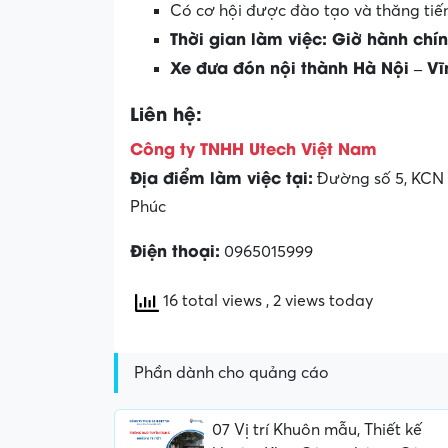
Có cơ hội được đào tạo và thăng tiế
Thời gian làm việc: Giờ hành chín
Xe đưa đón nội thành Hà Nội – V
Liên hệ:
Công ty TNHH Utech Việt Nam
Địa điểm làm việc tại:
Đường số 5, KCN B
Phúc
Điện thoại:
0965015999
16 total views
, 2 views today
Phần dành cho quảng cáo
07 Vị trí Khuôn mẫu, Thiết kế