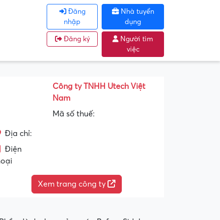
Đăng
Nhà tuyển
nhập
dụng
Đăng ký
Người tìm
việc
Công ty TNHH Utech Việt
Nam
Mã số thuế:
Địa chỉ:
Điện
hoại
Xem trang công ty