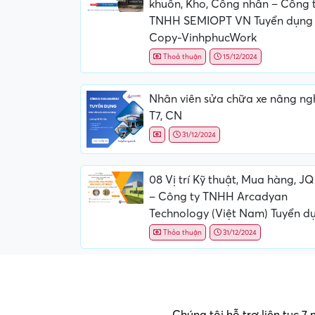
khuôn, Kho, Công nhân – Công 
TNHH SEMIOPT VN Tuyển dụng
Copy-VinhphucWork
Thoả thuận
15/12/2024
Nhân viên sửa chữa xe nâng ng
T7, CN
31/12/2024
08 Vị trí Kỹ thuật, Mua hàng, J
– Công ty TNHH Arcadyan
Technology (Việt Nam) Tuyển d
Thỏa thuận
31/12/2024
Chúng tôi hỗ trợ liên tục 7