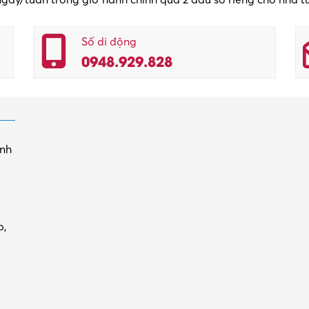
Số di động
0948.929.828
inh
p,