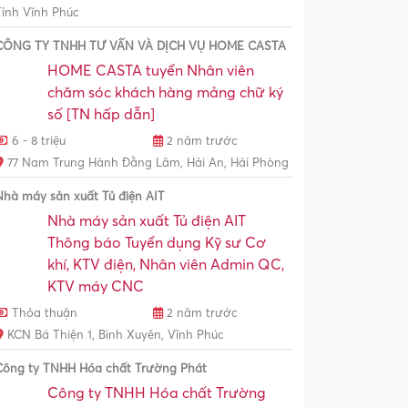
Tỉnh Vĩnh Phúc
CÔNG TY TNHH TƯ VẤN VÀ DỊCH VỤ HOME CASTA
HOME CASTA tuyển Nhân viên
chăm sóc khách hàng mảng chữ ký
số [TN hấp dẫn]
6 - 8 triệu
2 năm trước
77 Nam Trung Hành Đằng Lâm, Hải An, Hải Phòng
Nhà máy sản xuất Tủ điện AIT
Nhà máy sản xuất Tủ điện AIT
Thông báo Tuyển dụng Kỹ sư Cơ
khí, KTV điện, Nhân viên Admin QC,
KTV máy CNC
Thỏa thuận
2 năm trước
KCN Bá Thiện 1, Bình Xuyên, Vĩnh Phúc
Công ty TNHH Hóa chất Trường Phát
Công ty TNHH Hóa chất Trường