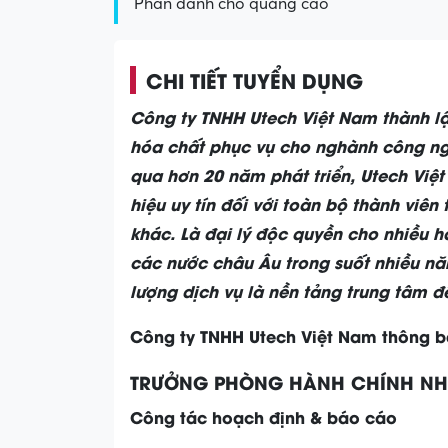
Phần dành cho quảng cáo
CHI TIẾT TUYỂN DỤNG
Công ty TNHH Utech Việt Nam thành 
hóa chất phục vụ cho nghành công nghi
qua hơn 20 năm phát triển, Utech Việ
hiệu uy tín đối với toàn bộ thành vi
khác. Là đại lý độc quyền cho nhiều h
các nước châu Âu trong suốt nhiều n
lượng dịch vụ là nền tảng trung tâm đ
Công ty TNHH Utech Việt Nam thông b
TRƯỞNG PHÒNG HÀNH CHÍNH NH
Công tác hoạch định & báo cáo