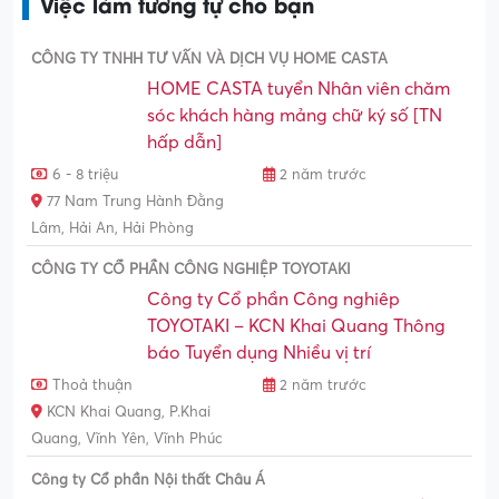
Việc làm tương tự cho bạn
CÔNG TY TNHH TƯ VẤN VÀ DỊCH VỤ HOME CASTA
HOME CASTA tuyển Nhân viên chăm
sóc khách hàng mảng chữ ký số [TN
hấp dẫn]
6 - 8 triệu
2 năm trước
77 Nam Trung Hành Đằng
Lâm, Hải An, Hải Phòng
CÔNG TY CỔ PHẦN CÔNG NGHIỆP TOYOTAKI
Công ty Cổ phần Công nghiêp
TOYOTAKI – KCN Khai Quang Thông
báo Tuyển dụng Nhiều vị trí
Thoả thuận
2 năm trước
KCN Khai Quang, P.Khai
Quang, Vĩnh Yên, Vĩnh Phúc
Công ty Cổ phần Nội thất Châu Á