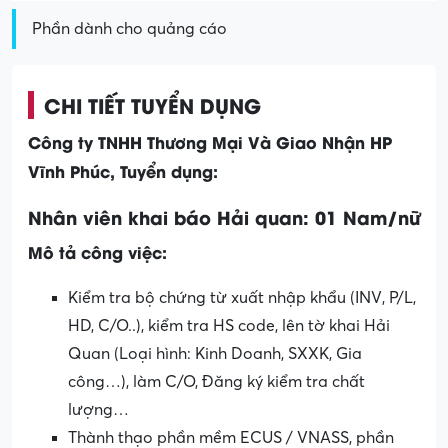
Phần dành cho quảng cáo
CHI TIẾT TUYỂN DỤNG
Công ty TNHH Thương Mại Và Giao Nhận HP
Vĩnh Phúc, Tuyển dụng:
Nhân viên khai báo Hải quan: 01 Nam/nữ
Mô tả công việc:
Kiểm tra bộ chứng từ xuất nhập khẩu (INV, P/L,
HD, C/O..), kiểm tra HS code, lên tờ khai Hải
Quan (Loại hình: Kinh Doanh, SXXK, Gia
công…), làm C/O, Đăng ký kiểm tra chất
lượng…
Thành thạo phần mềm ECUS / VNASS, phần