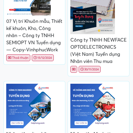
07 Vị trí Khuôn mẫu, Thiết
kế khuôn, Kho, Công
nhân – Công ty TNHH
Công ty TNHH NEWFACE
SEMIOPT VN Tuyển dụng
OPTOELECTRONICS
— Copy-VinhphucWork
(Việt Nam) Tuyển dụng
Thoả thuận
15/12/2024
Nhân viên Thu mua
30/11/2024