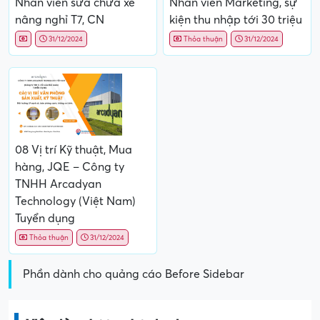
Nhân viên sửa chữa xe
Nhân viên Marketing, sự
nâng nghỉ T7, CN
kiện thu nhập tới 30 triệu
31/12/2024
Thỏa thuận
31/12/2024
08 Vị trí Kỹ thuật, Mua
hàng, JQE – Công ty
TNHH Arcadyan
Technology (Việt Nam)
Tuyển dụng
Thỏa thuận
31/12/2024
Phần dành cho quảng cáo Before Sidebar