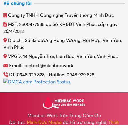
Về chúng tôi
Công ty TNHH Công nghệ Truyền thông Minh Đức
MST: 2500477588 do Sở KH&ĐT Vĩnh Phúc cấp ngày
26/4/2012
Địa chỉ: Số 83 đường Hùng Vương, Hội Hợp, Vĩnh Yên,
Vĩnh Phúc
VPGD: 14 Nguyễn Trãi, Liên Bảo, Vĩnh Yên, Vĩnh Phúc
Email: contact@mienbac.work
ĐT: 0948.929.828 - Hotline: 0948.929.828
Mienbac.work Trân Trọng Cảm Ơn
Đối tác:
Minh Đức Media
đã hỗ trợ công nghệ,
Thiết