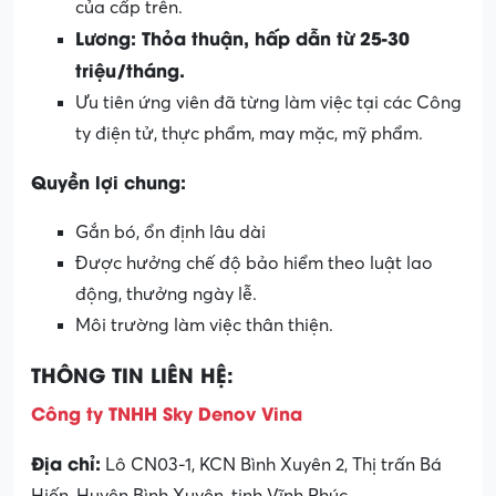
của cấp trên.
Lương: Thỏa thuận, hấp dẫn từ 25-30
triệu/tháng.
Ưu tiên ứng viên đã từng làm việc tại các Công
ty điện tử, thực phẩm, may mặc, mỹ phẩm.
Quyền lợi chung:
Gắn bó, ổn định lâu dài
Được hưởng chế độ bảo hiểm theo luật lao
động, thưởng ngày lễ.
Môi trường làm việc thân thiện.
THÔNG TIN LIÊN HỆ:
Công ty TNHH Sky Denov Vina
Địa chỉ:
Lô CN03-1, KCN Bình Xuyên 2, Thị trấn Bá
Hiến, Huyện Bình Xuyên, tinh Vĩnh Phúc