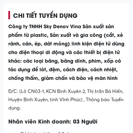
CHI TIẾT TUYỂN DỤNG
Công ty TNHH Sky Denov Vina Sản xuất sản
phẩm từ plastic, Sản xuất và gia công (cắt, xẻ
rãnh, cán, ép, dát mỏng) linh kiện điện tử dùng
cho điện thoại di động và các thiết bị điện tử
khác: các loại băng, băng dính, phim, xốp có
tác dụng để lót, đệm, cách điện, cách nhiệt,
chống thấm, giảm chấn và bảo vệ màn hình
Đ/C: (Lô CN03-1, KCN Bình Xuyên 2, Thị trấn Bá Hiến,
Huyện Bình Xuyên, tinh Vĩnh Phúc) , Thông báo Tuyển
dụng:
Nhân viên Kinh doanh: 03 Người