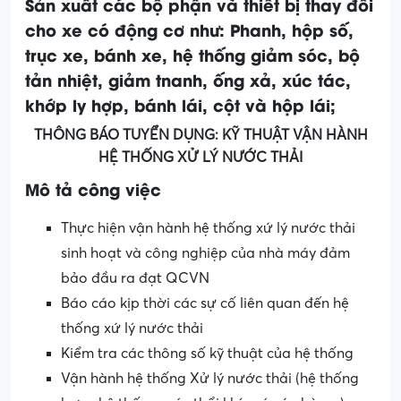
Sản xuất các bộ phận và thiết bị thay đổi
cho xe có động cơ như: Phanh, hộp số,
trục xe, bánh xe, hệ thống giảm sóc, bộ
tản nhiệt, giảm tnanh, ống xả, xúc tác,
khớp ly hợp, bánh lái, cột và hộp lái;
THÔNG BÁO TUYỂN DỤNG: KỸ THUẬT VẬN HÀNH
HỆ THỐNG XỬ LÝ NƯỚC THẢI
Mô tả công việc
Thực hiện vận hành hệ thống xứ lý nước thải
sinh hoạt và công nghiệp của nhà máy đảm
bảo đầu ra đạt QCVN
Báo cáo kịp thời các sự cố liên quan đến hệ
thống xứ lý nước thải
Kiểm tra các thông số kỹ thuật của hệ thống
Vận hành hệ thống Xử lý nước thải (hệ thống