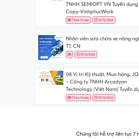
TNHH SEMIOPT VN Tuyển dụng
Copy-VinhphucWork
Thoả thuận
15/12/2024
Nhân viên sửa chữa xe nâng ng
T7, CN
31/12/2024
08 Vị trí Kỹ thuật, Mua hàng, J
– Công ty TNHH Arcadyan
Technology (Việt Nam) Tuyển d
Thỏa thuận
31/12/2024
Chúng tôi hỗ trợ liên tục 7