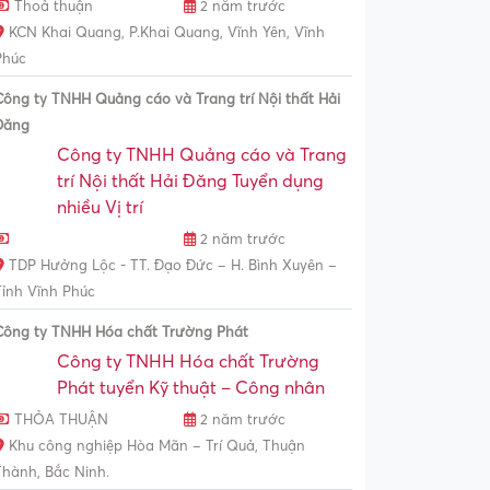
Thoả thuận
2 năm trước
KCN Khai Quang, P.Khai Quang, Vĩnh Yên, Vĩnh
Phúc
Công ty TNHH Quảng cáo và Trang trí Nội thất Hải
Đăng
Công ty TNHH Quảng cáo và Trang
trí Nội thất Hải Đăng Tuyển dụng
nhiều Vị trí
2 năm trước
TDP Hưởng Lộc - TT. Đạo Đức – H. Bình Xuyên –
Tỉnh Vĩnh Phúc
Công ty TNHH Hóa chất Trường Phát
Công ty TNHH Hóa chất Trường
Phát tuyển Kỹ thuật – Công nhân
THỎA THUẬN
2 năm trước
Khu công nghiệp Hòa Mãn – Trí Quả, Thuận
Thành, Bắc Ninh.