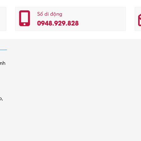
Số di động
0948.929.828
inh
p,