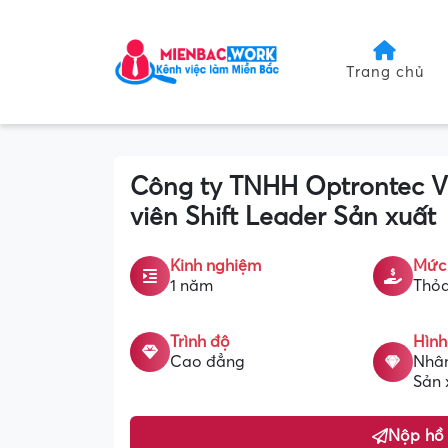
Trang chủ
Công ty TNHH Optrontec V
viên Shift Leader Sản xuất
Kinh nghiệm
Mức
1 năm
Thỏa
Trình độ
Hình
Cao đẳng
Nhân
Sản 
Nộp hồ