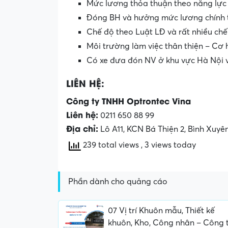
Mức lương thỏa thuận theo năng lực
Đóng BH và hưởng mức lương chính th
Chế độ theo Luật LĐ và rất nhiều chế 
Môi trường làm việc thân thiện – Cơ 
Có xe đưa đón NV ở khu vực Hà Nội 
LIÊN HỆ:
Công ty TNHH Optrontec Vina
Liên hệ:
0211 650 88 99
Địa chỉ:
Lô A11, KCN Bá Thiện 2, Bình Xuyên
239 total views
, 3 views today
Phần dành cho quảng cáo
07 Vị trí Khuôn mẫu, Thiết kế
khuôn, Kho, Công nhân – Công 