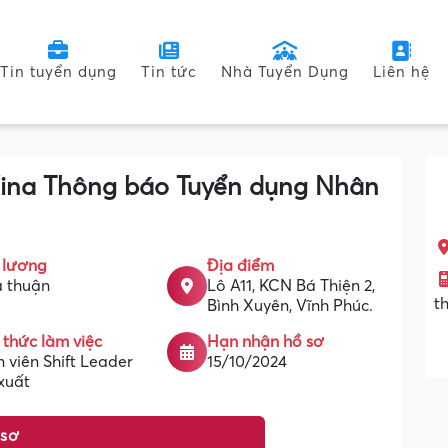
Tin tuyển dụng
Tin tức
Nhà Tuyển Dụng
Liên hệ
ina Thông báo Tuyển dụng Nhân
 lương
Địa điểm
 thuận
Lô A11, KCN Bá Thiện 2,
t
Bình Xuyên, Vĩnh Phúc.
 thức làm việc
Hạn nhận hồ sơ
 viên Shift Leader
15/10/2024
xuất
 sơ