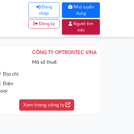
Đăng
Nhà tuyển
nhập
dụng
Đăng ký
Người tìm
việc
CÔNG TY OPTRONTEC VINA
Mã số thuế:
Địa chỉ:
Điện
hoại
Xem trang công ty