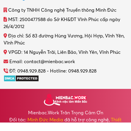
Công ty TNHH Công nghệ Truyền thông Minh Đức
MST: 2500477588 do Sở KH&ĐT Vĩnh Phúc cấp ngày
26/4/2012
Địa chỉ: Số 83 đường Hùng Vương, Hội Hợp, Vĩnh Yên,
Vĩnh Phúc
VPGD: 14 Nguyễn Trãi, Liên Bảo, Vĩnh Yên, Vĩnh Phúc
Email: contact@mienbac.work
ĐT: 0948.929.828 - Hotline: 0948.929.828
Mienbac.work Trân Trọng Cảm Ơn
Đối tác:
Minh Đức Media
đã hỗ trợ công nghệ,
Thiết
kế Website
cho chúng tôi.