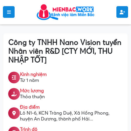
Công ty TNHH Nano Vision tuyển
Nhân viên R&D [CTY MỚI, THU
NHẬP TỐT]
Kinh nghiệm
Từ 1 năm
Mức lương
Thỏa thuận
Địa điểm
Lô N1-6, KCN Tràng Duệ, Xã Hồng Phong,
huyện An Dương, thành phố Hải...
Trình độ