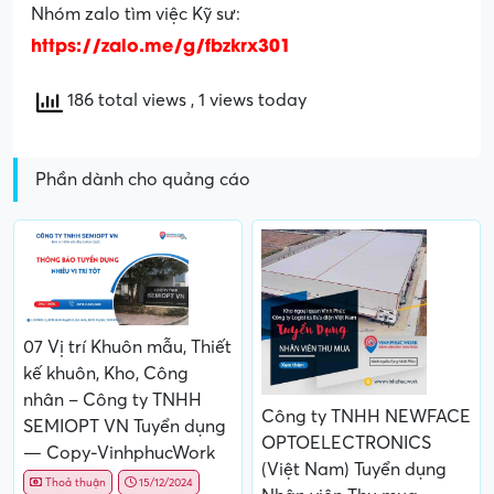
Nhóm zalo tìm việc Kỹ sư:
https://zalo.me/g/fbzkrx301
186 total views
, 1 views today
Phần dành cho quảng cáo
07 Vị trí Khuôn mẫu, Thiết
kế khuôn, Kho, Công
nhân – Công ty TNHH
Công ty TNHH NEWFACE
SEMIOPT VN Tuyển dụng
OPTOELECTRONICS
— Copy-VinhphucWork
(Việt Nam) Tuyển dụng
Thoả thuận
15/12/2024