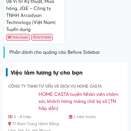
08 Vị trí Kỹ thuật, Mua
hàng, JQE – Công ty
TNHH Arcadyan
Technology (Việt Nam)
Tuyển dụng
Thỏa thuận
31/12/2024
Phần dành cho quảng cáo Before Sidebar
Việc làm tương tự cho bạn
CÔNG TY TNHH TƯ VẤN VÀ DỊCH VỤ HOME CASTA
HOME CASTA tuyển Nhân viên chăm
sóc khách hàng mảng chữ ký số [TN
hấp dẫn]
6 - 8 triệu
2 năm trước
77 Nam Trung Hành Đằng
Lâm, Hải An, Hải Phòng