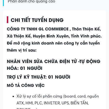
Phần dành cho quảng cáo
CHI TIẾT TUYỂN DỤNG
CÔNG TY TNHH GL COMMERCE , T
hôn Thiện Kế,
Xã Thiện Kế, Huyện Bình Xuyên, Tỉnh Vĩnh phúc.
Để mở rộng kinh doanh nên công ty cần tuyển
thêm vị trí sau:
NHÂN VIÊN SỬA CHỮA ĐIỆN TỬ -TỰ ĐỘNG
HÓA: 01 NGƯỜI
TRỢ LÝ KỸ THUẬT: 01 NGƯỜI
MÔ TẢ CÔNG VIỆC
Xử lý sự cố lỗi phần cứng (board, card, nguồn
ATX, HMI, PLC, INVETER, UPS, BIẾN TẦN,