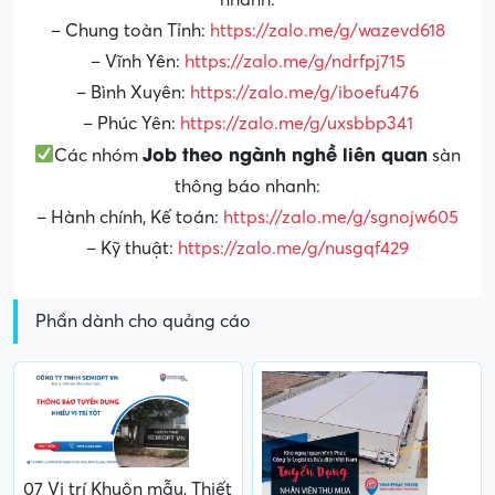
– Chung toàn Tỉnh:
https://zalo.me/g/wazevd618
– Vĩnh Yên:
https://zalo.me/g/ndrfpj715
– Bình Xuyên:
https://zalo.me/g/iboefu476
– Phúc Yên:
https://zalo.me/g/uxsbbp341
Job theo ngành nghề liên quan
Các nhóm
sàn
thông báo nhanh:
– Hành chính, Kế toán:
https://zalo.me/g/sgnojw605
– Kỹ thuật:
https://zalo.me/g/nusgqf429
Phần dành cho quảng cáo
07 Vị trí Khuôn mẫu, Thiết