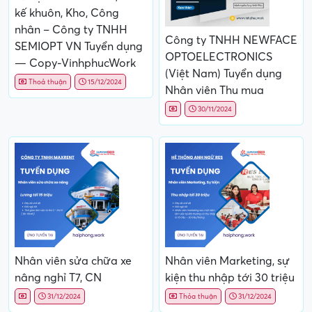
kế khuôn, Kho, Công
nhân – Công ty TNHH
Công ty TNHH NEWFACE
SEMIOPT VN Tuyển dụng
OPTOELECTRONICS
— Copy-VinhphucWork
(Việt Nam) Tuyển dụng
Thoả thuận
15/12/2024
Nhân viên Thu mua
30/11/2024
Nhân viên sửa chữa xe
Nhân viên Marketing, sự
nâng nghỉ T7, CN
kiện thu nhập tới 30 triệu
31/12/2024
Thỏa thuận
31/12/2024