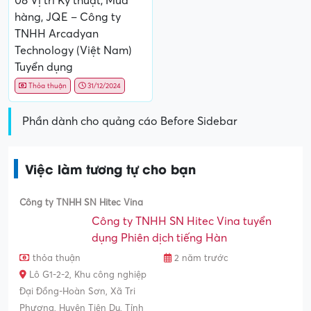
08 Vị trí Kỹ thuật, Mua
hàng, JQE – Công ty
TNHH Arcadyan
Technology (Việt Nam)
Tuyển dụng
Thỏa thuận
31/12/2024
Phần dành cho quảng cáo Before Sidebar
Việc làm tương tự cho bạn
Công ty TNHH SN Hitec Vina
Công ty TNHH SN Hitec Vina tuyển
dụng Phiên dịch tiếng Hàn
thỏa thuận
2 năm trước
Lô G1-2-2, Khu công nghiệp
Đại Đồng-Hoàn Sơn, Xã Tri
Phương, Huyện Tiên Du, Tỉnh