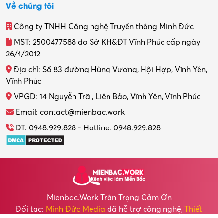
Về chúng tôi
Công ty TNHH Công nghệ Truyền thông Minh Đức
MST: 2500477588 do Sở KH&ĐT Vĩnh Phúc cấp ngày
26/4/2012
Địa chỉ: Số 83 đường Hùng Vương, Hội Hợp, Vĩnh Yên,
Vĩnh Phúc
VPGD: 14 Nguyễn Trãi, Liên Bảo, Vĩnh Yên, Vĩnh Phúc
Email: contact@mienbac.work
ĐT: 0948.929.828 - Hotline: 0948.929.828
Mienbac.work Trân Trọng Cảm Ơn
Đối tác:
Minh Đức Media
đã hỗ trợ công nghệ,
Thiết