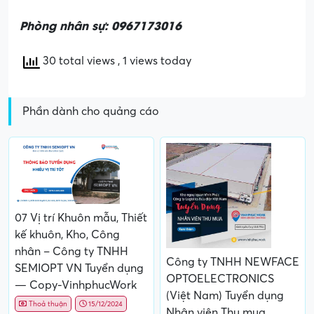
Phòng nhân sự: 0967173016
30 total views
, 1 views today
Phần dành cho quảng cáo
07 Vị trí Khuôn mẫu, Thiết
kế khuôn, Kho, Công
nhân – Công ty TNHH
Công ty TNHH NEWFACE
SEMIOPT VN Tuyển dụng
OPTOELECTRONICS
— Copy-VinhphucWork
(Việt Nam) Tuyển dụng
Thoả thuận
15/12/2024
Nhân viên Thu mua