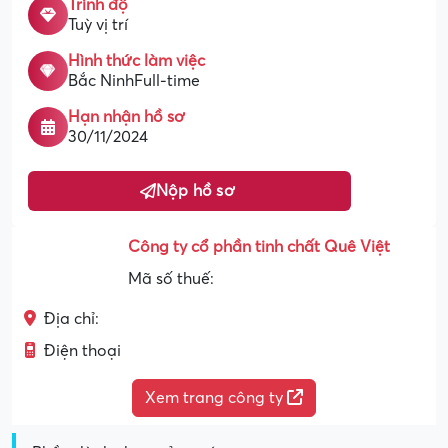
Trình độ
Tuỳ vị trí
Hình thức làm việc
Bắc NinhFull-time
Hạn nhận hồ sơ
30/11/2024
Nộp hồ sơ
Công ty cổ phần tinh chất Quê Việt
Mã số thuế:
Địa chỉ:
Điện thoại
Xem trang công ty