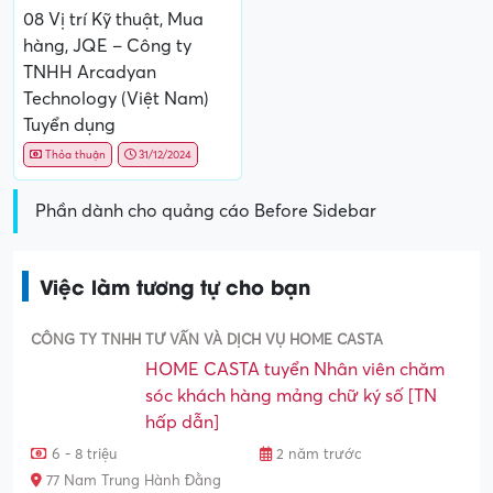
08 Vị trí Kỹ thuật, Mua
hàng, JQE – Công ty
TNHH Arcadyan
Technology (Việt Nam)
Tuyển dụng
Thỏa thuận
31/12/2024
Phần dành cho quảng cáo Before Sidebar
Việc làm tương tự cho bạn
CÔNG TY TNHH TƯ VẤN VÀ DỊCH VỤ HOME CASTA
HOME CASTA tuyển Nhân viên chăm
sóc khách hàng mảng chữ ký số [TN
hấp dẫn]
6 - 8 triệu
2 năm trước
77 Nam Trung Hành Đằng