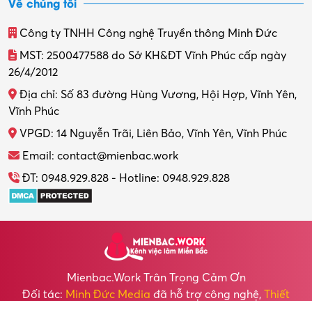
Về chúng tôi
Công ty TNHH Công nghệ Truyền thông Minh Đức
MST: 2500477588 do Sở KH&ĐT Vĩnh Phúc cấp ngày
26/4/2012
Địa chỉ: Số 83 đường Hùng Vương, Hội Hợp, Vĩnh Yên,
Vĩnh Phúc
VPGD: 14 Nguyễn Trãi, Liên Bảo, Vĩnh Yên, Vĩnh Phúc
Email: contact@mienbac.work
ĐT: 0948.929.828 - Hotline: 0948.929.828
Mienbac.work Trân Trọng Cảm Ơn
Đối tác:
Minh Đức Media
đã hỗ trợ công nghệ,
Thiết
kế Website
cho chúng tôi.