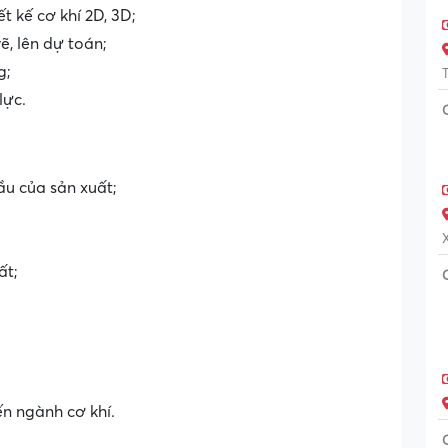
 kế cơ khí 2D, 3D;
ẽ, lên dự toán;
g;
lực.
ầu của sản xuất;
ất;
ến ngành cơ khí.