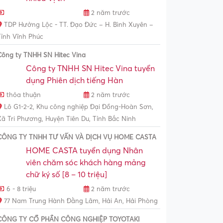
2 năm trước
TDP Hưởng Lộc - TT. Đạo Đức – H. Bình Xuyên –
Tỉnh Vĩnh Phúc
Công ty TNHH SN Hitec Vina
Công ty TNHH SN Hitec Vina tuyển
dụng Phiên dịch tiếng Hàn
thỏa thuận
2 năm trước
Lô G1-2-2, Khu công nghiệp Đại Đồng-Hoàn Sơn,
Xã Tri Phương, Huyện Tiên Du, Tỉnh Bắc Ninh
CÔNG TY TNHH TƯ VẤN VÀ DỊCH VỤ HOME CASTA
HOME CASTA tuyển dụng Nhân
viên chăm sóc khách hàng mảng
chữ ký số [8 – 10 triệu]
6 - 8 triệu
2 năm trước
77 Nam Trung Hành Đằng Lâm, Hải An, Hải Phòng
CÔNG TY CỔ PHẦN CÔNG NGHIỆP TOYOTAKI