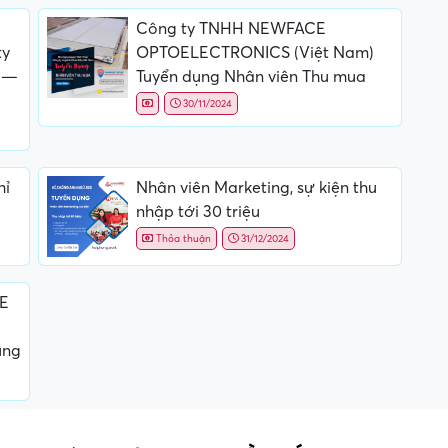
Công ty TNHH NEWFACE
ty
OPTOELECTRONICS (Việt Nam)
 —
Tuyển dụng Nhân viên Thu mua
30/11/2024
hỉ
Nhân viên Marketing, sự kiện thu
nhập tới 30 triệu
Thỏa thuận
31/12/2024
QE
ụng