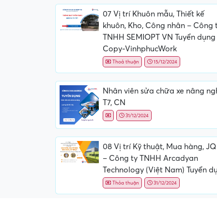
07 Vị trí Khuôn mẫu, Thiết kế
khuôn, Kho, Công nhân – Công 
TNHH SEMIOPT VN Tuyển dụng
Copy-VinhphucWork
Thoả thuận
15/12/2024
Nhân viên sửa chữa xe nâng ng
T7, CN
31/12/2024
08 Vị trí Kỹ thuật, Mua hàng, J
– Công ty TNHH Arcadyan
Technology (Việt Nam) Tuyển d
Thỏa thuận
31/12/2024