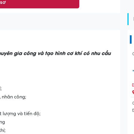
 sơ
uyên gia công và tạo hình cơ khí có nhu cầu
;
, nhân công;
 lượng và tiến độ;
àng
hí;