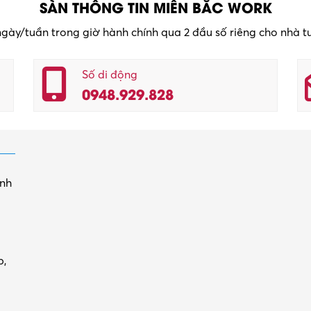
SÀN THÔNG TIN MIỀN BẮC WORK
 ngày/tuần trong giờ hành chính qua 2 đầu số riêng cho nhà 
Số di động
0948.929.828
inh
p,