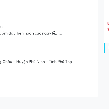
m;
, ốm đau, liên hoan các ngày lễ,…..
ng Châu – Huyện Phù Ninh – Tỉnh Phú Thọ