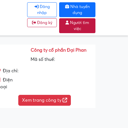
Đăng
Nhà tuyển
nhập
dụng
Đăng ký
Người tìm
việc
Công ty cổ phần Đại Phan
Mã số thuế:
Địa chỉ:
Điện
hoại
Xem trang công ty